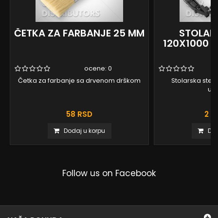
ČETKA ZA FARBANJE 25 MM
STOLAR
120X1000 M
ocene:
0
Četka za farbanje sa drvenom drškom
Stolarska steg
up
58 RSD
2 6
Dodaj u korpu
Dod
Follow us on Facebook