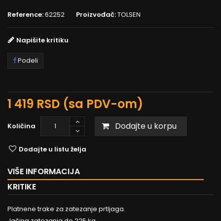
Reference:
62252
Proizvođač:
TOLSEN
Napišite kritiku
Podeli
1 419 RSD
(sa PDV-om)
Dodajte u korpu
Količina
Dodajte u listu želja
VIŠE INFORMACIJA
KRITIKE
Platnene trake za zatezanje prtljaga.
Jačina zatezanja do 225 kg.