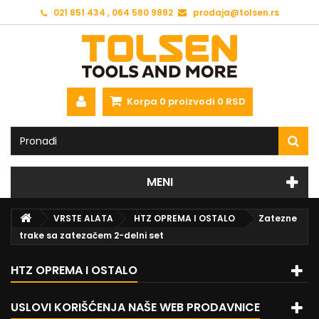
021 851 434 , 064 580 9882
prodaja@tolsen.rs
Korpa
0
proizvodi
0 RSD
MENI
VRSTE ALATA
HTZ OPREMA I OSTALO
Zatezne
trake sa zatezačem 2-delni set
HTZ OPREMA I OSTALO
USLOVI KORIŠĆENJA NAŠE WEB PRODAVNICE