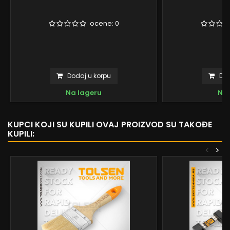
ocene:
0
Dodaj u korpu
Dod
Na lageru
Na 
KUPCI KOJI SU KUPILI OVAJ PROIZVOD SU TAKOĐE
KUPILI:
<
>