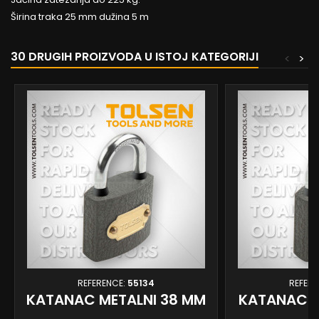
Širina traka 25 mm dužina 5 m
30 DRUGIH PROIZVODA U ISTOJ KATEGORIJI
<
>
REFERENCE:
55134
REFERE
KATANAC METALNI 38 MM
KATANAC M