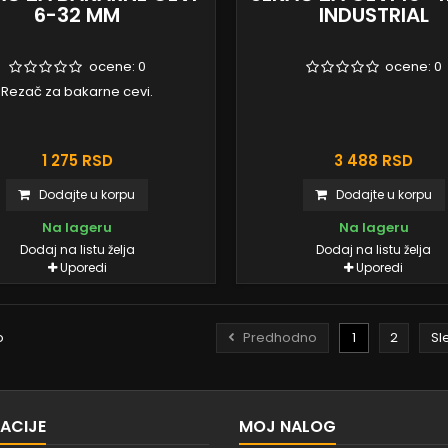
6-32 MM
INDUSTRIAL
ocene:
0
ocene:
0
Rezač za bakarne cevi.
1 275 RSD
3 488 RSD
Dodajte u korpu
Dodajte u korpu
Na lageru
Na lageru
Dodaj na listu želja
Dodaj na listu želja
Uporedi
Uporedi
o
Predhodno
1
2
Sl
ACIJE
MOJ NALOG