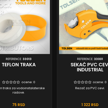
REFERENCE:
33013
REFERENCE:
33001
TEFLON TRAKA
SEKAČ PVC CEV
INDUSTRIAL
ocene:
0
ocene:
0
on traka za vodoinstalaterske
Rezač za PVC cevi.
radove.
75 RSD
1 322 RSD