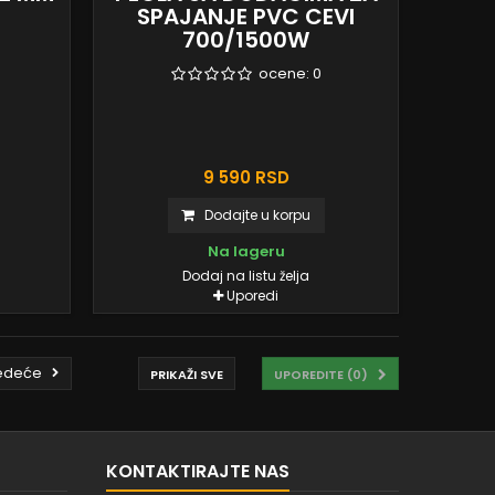
SPAJANJE PVC CEVI
700/1500W
ocene:
0
9 590 RSD
Dodajte u korpu
Na lageru
Dodaj na listu želja
Uporedi
edeće
PRIKAŽI SVE
UPOREDITE (
0
)
KONTAKTIRAJTE NAS