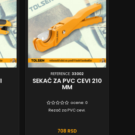
REFERENCE:
33002
I
SEKAČ ZA PVC CEVI 210
MM
ocene:
0
Rezač za PVC cevi.
708 RSD