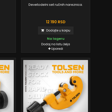
Devetodelni set ručnih nareznica.
12 190 RSD
Dodajte u korpu
Na lageru
Dodaj na listu želja
Uporedi