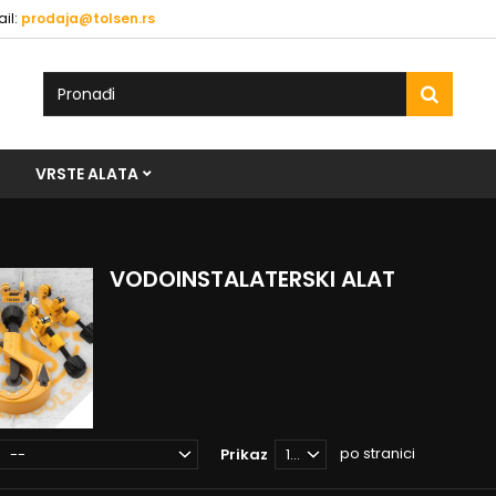
il:
prodaja@tolsen.rs
VRSTE ALATA
VODOINSTALATERSKI ALAT
po stranici
--
Prikaz
12