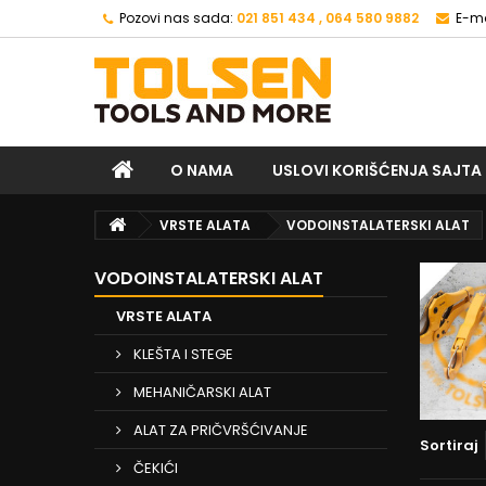
Pozovi nas sada:
021 851 434 , 064 580 9882
E-ma
O NAMA
USLOVI KORIŠĆENJA SAJTA
VRSTE ALATA
VODOINSTALATERSKI ALAT
VODOINSTALATERSKI ALAT
VRSTE ALATA
KLEŠTA I STEGE
MEHANIČARSKI ALAT
ALAT ZA PRIČVRŠĆIVANJE
Sortiraj
ČEKIĆI