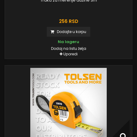
Traka za merenje dužine 3m
256 RSD
Dodajte u korpu
Na lageru
Dodaj na listu želja
Uporedi