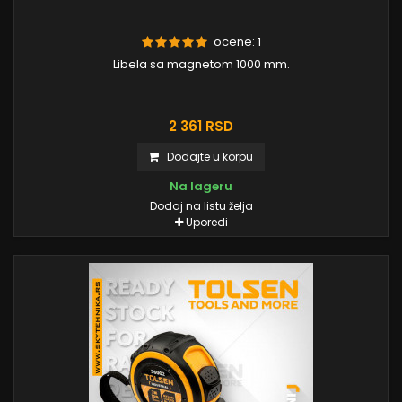
ocene:
1
Libela sa magnetom 1000 mm.
2 361 RSD
Dodajte u korpu
Na lageru
Dodaj na listu želja
Uporedi