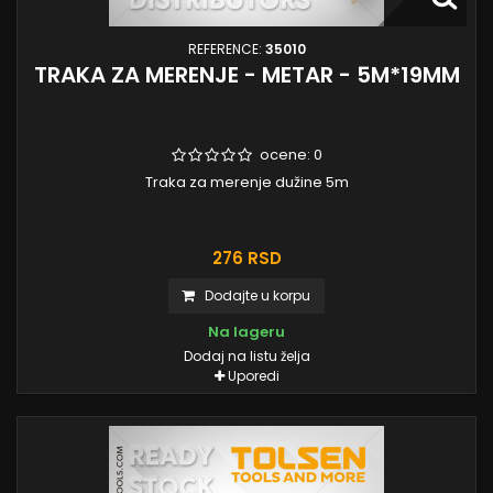
REFERENCE:
35010
TRAKA ZA MERENJE - METAR - 5M*19MM
ocene:
0
Traka za merenje dužine 5m
276 RSD
Dodajte u korpu
Na lageru
Dodaj na listu želja
Uporedi