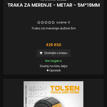
TRAKA ZA MERENJE - METAR - 5M*19MM
ocene:
0
Traka za merenje dužine 5m
426 RSD
Dodajte u korpu
Na lageru
Dodaj na listu želja
Uporedi