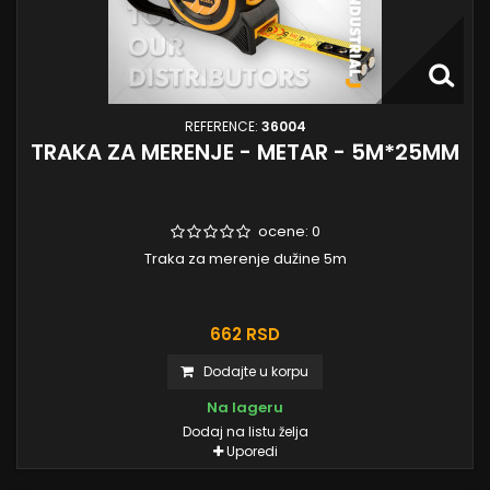
REFERENCE:
36004
TRAKA ZA MERENJE - METAR - 5M*25MM
ocene:
0
Traka za merenje dužine 5m
662 RSD
Dodajte u korpu
Na lageru
Dodaj na listu želja
Uporedi