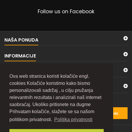
Follow us on Facebook
NAŠA PONUDA
INFORMACIJE
MOJ NALOG
Ova web stranica koristi kolačiće engl.
cookies Kolačiće koristimo kako bismo
KONTAKTIRAJTE NAS
personalizovali sadržaj , u cilju pružanja
relevantnih rezultata i analizirali naš internet
BILTEN
saobraćaj. Ukoliko pritisnete na dugme
Prihvatam kolačiće, slažete se sa našom
SUBSCRIBE
politikom privatnosti.
Politika privatnosti