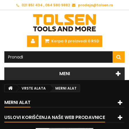
021 851 434 , 064 580 9882
prodaja@tolsen.rs
Korpa
0
proizvodi
0 RSD
MENI
VRSTE ALATA
MERNI ALAT
MERNI ALAT
USLOVI KORIŠĆENJA NAŠE WEB PRODAVNICE