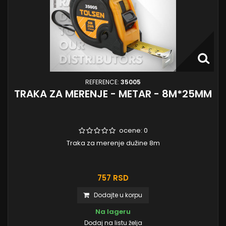
REFERENCE:
35005
TRAKA ZA MERENJE - METAR - 8M*25MM
ocene:
0
Traka za merenje dužine 8m
757 RSD
Dodajte u korpu
Na lageru
Dodaj na listu želja