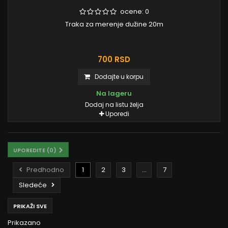
ocene:
0
Traka za merenje dužine 20m
700 RSD
Dodajte u korpu
Na lageru
Dodaj na listu želja
Uporedi
UPOREDITE (
0
)
Predhodno
1
2
3
...
7
Sledeće
PRIKAŽI SVE
Prikazano