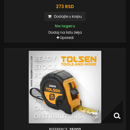
273 RSD
Dodajte u korpu
Na lageru
Dodaj na listu želja
Uporedi
REFERENCE:
35003