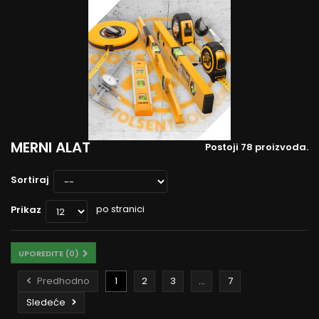
MERNI ALAT
Postoji 78 proizvoda.
Sortiraj
po stranici
Prikaz
UPOREDITE (
0
)
Predhodno
1
2
3
...
7
Sledeće