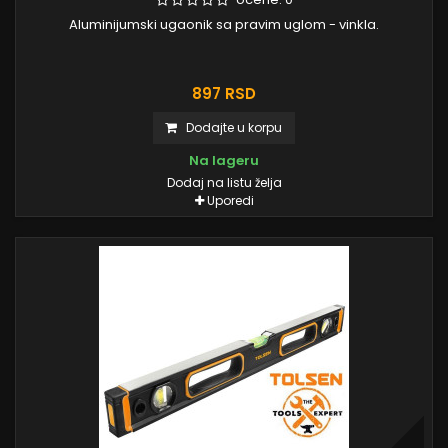
Aluminijumski ugaonik sa pravim uglom - vinkla.
897 RSD
Dodajte u korpu
Na lageru
Dodaj na listu želja
Uporedi