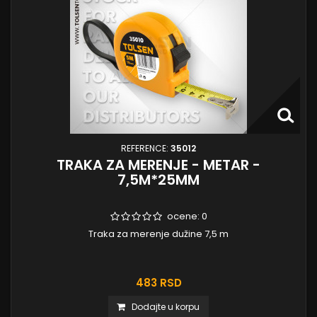
REFERENCE:
35012
TRAKA ZA MERENJE - METAR -
7,5M*25MM
ocene:
0
Traka za merenje dužine 7,5 m
483 RSD
Dodajte u korpu