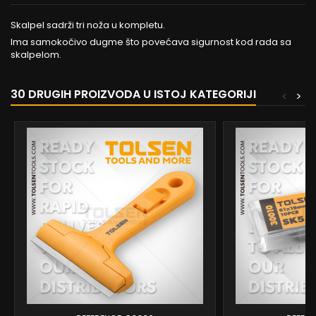
Skalpel sadrži tri noža u kompletu.
Ima samokočivo dugme što povećava sigurnost kod rada sa
skalpelom.
30 DRUGIH PROIZVODA U ISTOJ KATEGORIJI
<
>