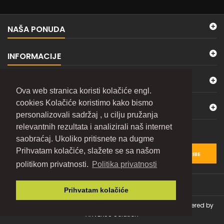
NAŠA PONUDA
INFORMACIJE
MOJ NALOG
Ova web stranica koristi kolačiće engl.
cookies Kolačiće koristimo kako bismo
KONTAKTIRAJTE NAS
personalizovali sadržaj , u cilju pružanja
relevantnih rezultata i analizirali naš internet
BILTEN
saobraćaj. Ukoliko pritisnete na dugme
Prihvatam kolačiće, slažete se sa našom
SUBSCRIBE
politikom privatnosti.
Politika privatnosti
Prihvatam kolačiće
© Copyright 2026 TOLSEN e-Shop. All Rights Reserved. | Powered by
ARVEXUS Solution