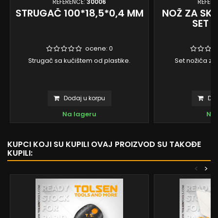
REFERENCE:
30006
REFERE
STRUGAČ 100*18,5*0,4 MM
NOŽ ZA SKA
SET 
ocene:
0
Strugač sa kućištem od plastike.
Set nožića za
Dodaj u korpu
Dod
Na lageru
Na 
KUPCI KOJI SU KUPILI OVAJ PROIZVOD SU TAKOĐE
KUPILI:
<
>