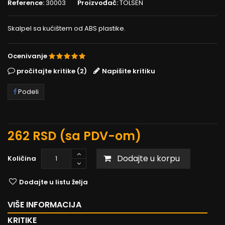
Reference:
30003
Proizvođač:
TOLSEN
Skalpel sa kućištem od ABS plastike.
Ocenivanje
pročitajte kritike (2)
Napišite kritiku
Podeli
262 RSD
(sa PDV-om)
Dodajte u korpu
Količina
Dodajte u listu želja
VIŠE INFORMACIJA
KRITIKE