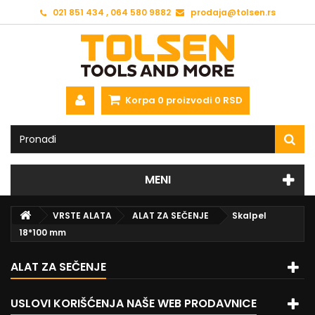
021 851 434 , 064 580 9882
prodaja@tolsen.rs
Korpa
0
proizvodi
0 RSD
MENI
VRSTE ALATA
ALAT ZA SEČENJE
Skalpel
18*100 mm
ALAT ZA SEČENJE
USLOVI KORIŠĆENJA NAŠE WEB PRODAVNICE