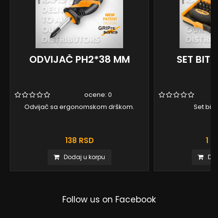
ODVIJAČ PH2*38 MM
SET BIT
ocene:
0
Odvijač sa ergonomskom drškom.
Set bit
138 RSD
1 0
Dodaj u korpu
Dod
Follow us on Facebook