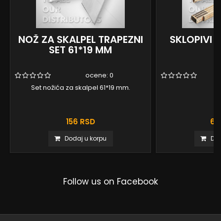
NOŽ ZA SKALPEL TRAPEZNI
SKLOPIVI 
SET 61*19 MM
ocene:
0
Set nožića za skalpel 61*19 mm.
156 RSD
64
Dodaj u korpu
Dod
Follow us on Facebook