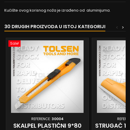
Kućište ovog korisnog noža je izrađeno od aluminijuma.
30 DRUGIH PROIZVODA U ISTOJ KATEGORIJI
<
>
Sale!
REFERENCE:
30004
REFERE
SKALPEL PLASTIČNI 9*80
STRUGAČ 10