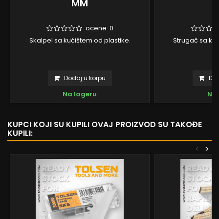
MM
ocene:
0
Skalpel sa kućištem od plastike.
Strugač sa kuć
Dodaj u korpu
Dod
Na lageru
Na 
KUPCI KOJI SU KUPILI OVAJ PROIZVOD SU TAKOĐE
KUPILI:
<
>