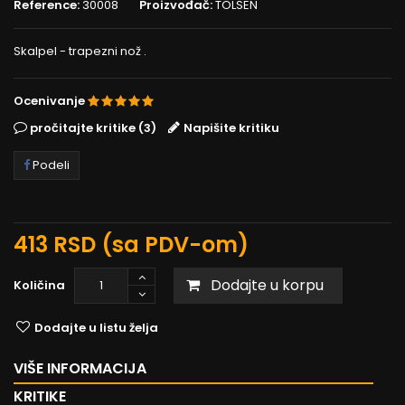
Reference:
30008
Proizvođač:
TOLSEN
Skalpel - trapezni nož .
Ocenivanje
pročitajte kritike (3)
Napišite kritiku
Podeli
413 RSD
(sa PDV-om)
Dodajte u korpu
Količina
Dodajte u listu želja
VIŠE INFORMACIJA
KRITIKE