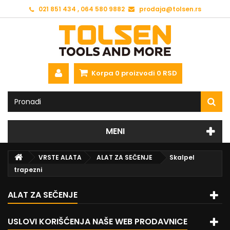
021 851 434 , 064 580 9882
prodaja@tolsen.rs
Korpa
0
proizvodi
0 RSD
MENI
VRSTE ALATA
ALAT ZA SEČENJE
Skalpel
trapezni
ALAT ZA SEČENJE
USLOVI KORIŠĆENJA NAŠE WEB PRODAVNICE