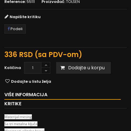
Reference:
55111
Proizvođač:
TOLSEN
Napišite kritiku
Podeli
336 RSD
(sa PDV-om)
Dodajte u korpu
Količina
Dodajte u listu želja
VIŠE INFORMACIJA
KRITIKE
Materijal:mesing
Sa tri metalna ključa
Mesingani cilindar brave