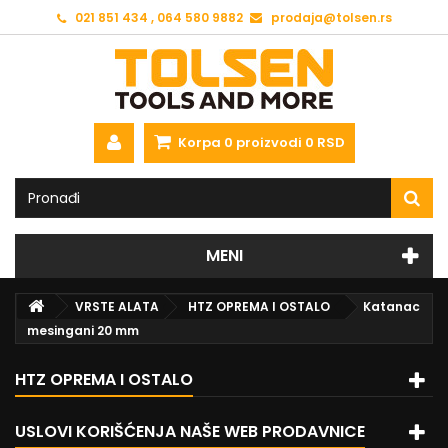
021 851 434 , 064 580 9882
prodaja@tolsen.rs
Korpa
0
proizvodi
0 RSD
MENI
VRSTE ALATA
HTZ OPREMA I OSTALO
Katanac
mesingani 20 mm
HTZ OPREMA I OSTALO
USLOVI KORIŠĆENJA NAŠE WEB PRODAVNICE