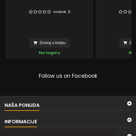
ocene:
0
Dodaj u korpu
Dod
Na lageru
Na 
Follow us on Facebook
NAŠA PONUDA
INFORMACIJE