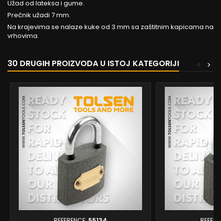
Užad od lateksa i gume.
Prečnik užadi 7 mm.
Na krajevima se nalaze kuke od 3 mm sa zaštitnim kapicama na
vrhovima.
30 DRUGIH PROIZVODA U ISTOJ KATEGORIJI
<
>
REFERENCE:
55134
REFERE