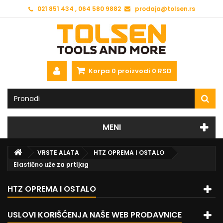
021 851 434 , 064 580 9882
prodaja@tolsen.rs
Korpa
0
proizvodi
0 RSD
MENI
VRSTE ALATA
HTZ OPREMA I OSTALO
Elastično uže za prtljag
HTZ OPREMA I OSTALO
USLOVI KORIŠĆENJA NAŠE WEB PRODAVNICE