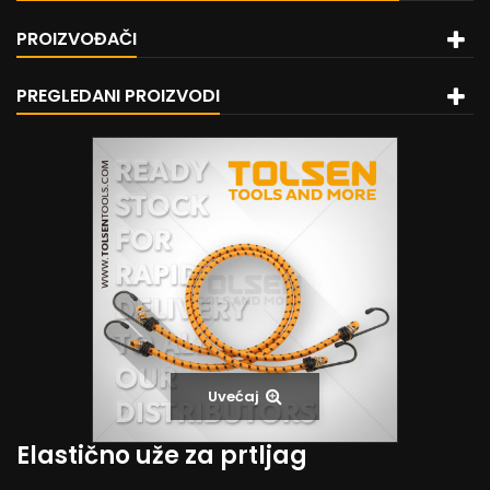
PROIZVOĐAČI
PREGLEDANI PROIZVODI
Uvećaj
Elastično uže za prtljag