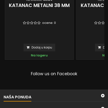
KATANAC METALNI 38 MM
KATANAC M
ocene:
0
Dodaj u korpu
Dod
Na lageru
Na 
Follow us on Facebook
NAŠA PONUDA