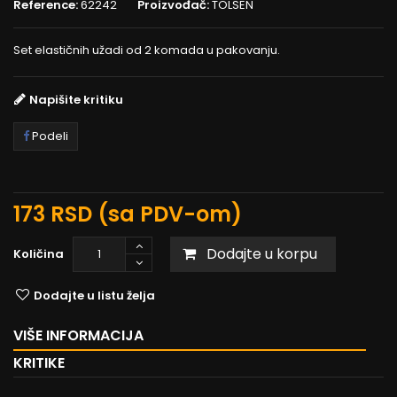
Reference:
62242
Proizvođač:
TOLSEN
Set elastičnih užadi od 2 komada u pakovanju.
Napišite kritiku
Podeli
173 RSD
(sa PDV-om)
Dodajte u korpu
Količina
Dodajte u listu želja
VIŠE INFORMACIJA
KRITIKE