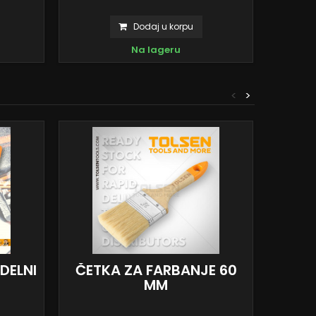
Dodaj u korpu
Na lageru
<
>
DELNI
ČETKA ZA FARBANJE 60
SET
MM