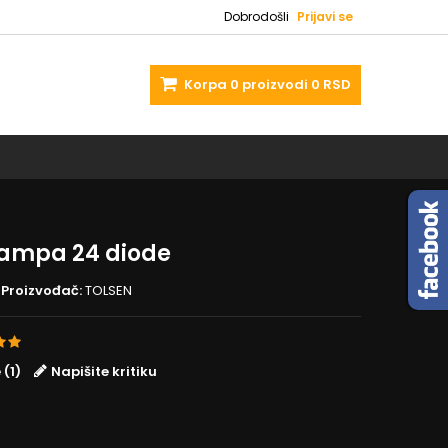
Dobrodošli
Prijavi se
Korpa
0
proizvodi
0 RSD
lampa 24 diode
Proizvođač:
TOLSEN
 (1)
Napišite kritiku