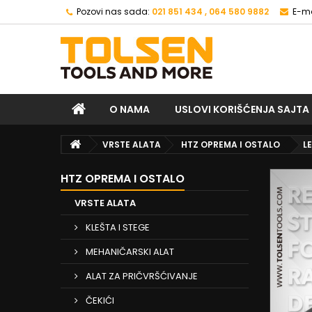
Pozovi nas sada:
021 851 434 , 064 580 9882
E-ma
O NAMA
USLOVI KORIŠĆENJA SAJTA
VRSTE ALATA
HTZ OPREMA I OSTALO
L
HTZ OPREMA I OSTALO
VRSTE ALATA
KLEŠTA I STEGE
MEHANIČARSKI ALAT
ALAT ZA PRIČVRŠĆIVANJE
ČEKIĆI