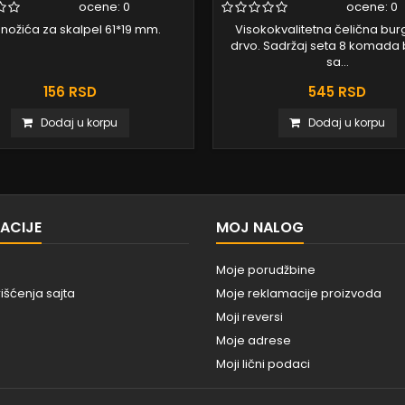
ocene:
0
ocene:
0
 nožića za skalpel 61*19 mm.
Visokokvalitetna čelična burg
drvo. Sadržaj seta 8 komada 
sa...
156 RSD
545 RSD
Dodaj u korpu
Dodaj u korpu
ACIJE
MOJ NALOG
Moje porudžbine
rišćenja sajta
Moje reklamacije proizvoda
Moji reversi
Moje adrese
Moji lični podaci