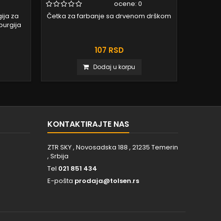
ocene:
0
ija za
Četka za farbanje sa drvenom drškom
burgija
107 RSD
Dodaj u korpu
KONTAKTIRAJTE NAS
ZTR SKY , Novosadska 188 , 21235 Temerin
, Srbija
Tel
021 851 434
E-pošta
prodaja@tolsen.rs