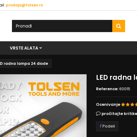
il:
prodaja@tolsen.rs
VRSTE ALATA
ED radna lampa 24 diode
LED radna 
Reference:
60015
Ocenivanje
pročitajte kritike
Podeli