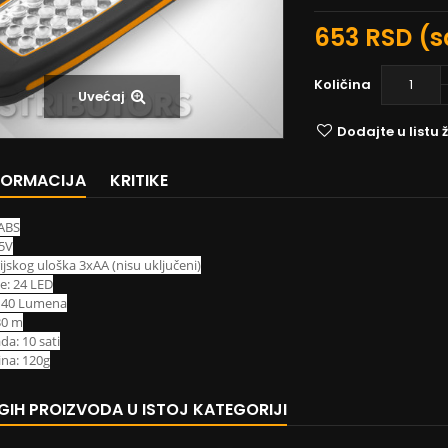
653 RSD
(s
Količina
Uvećaj
Dodajte u listu ž
NFORMACIJA
KRITIKE
 ABS
5V
rijskog uloška 3xAA (nisu uključeni)
e: 24 LED
: 40 Lumena
30 m
a: 10 sati
ina: 120g
GIH PROIZVODA U ISTOJ KATEGORIJI