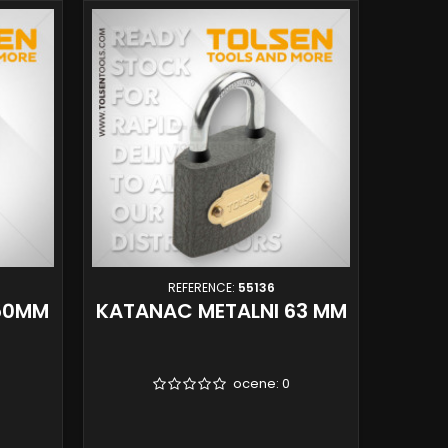
REFERENCE:
55136
50MM
KATANAC METALNI 63 MM
ocene:
0
Sa