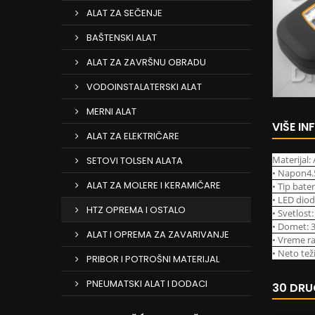
ALAT ZA SEČENJE
BAŠTENSKI ALAT
ALAT ZA ZAVRŠNU OBRADU
VODOINSTALATERSKI ALAT
MERNI ALAT
VIŠE I
ALAT ZA ELEKTRIČARE
Materijal:
SETOVI TOLSEN ALATA
• Napon4.
ALAT ZA MOLERE I KERAMIČARE
• Tip bate
• LED diod
HTZ OPREMA I OSTALO
• Svetlost
• Domet: 
ALAT I OPREMA ZA ZAVARIVANJE
•
Vreme rad
• Neto tež
PRIBOR I POTROŠNI MATERIJAL
PNEUMATSKI ALAT I DODACI
30 DRU