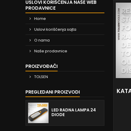
USLOVI KORIŠĆENJA NAŠE WEB
PRODAVNICE
Home
Uslovi korišćenja sajta
O nama
Naše prodavnice
PROIZVOĐAČI
TOLSEN
KATA
PREGLEDANI PROIZVODI
LED RADNA LAMPA 24
DIODE