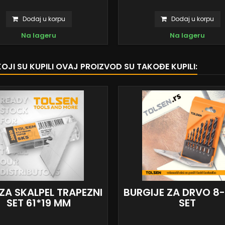
Dodaj u korpu
Dodaj u korpu
Na lageru
Na lageru
KOJI SU KUPILI OVAJ PROIZVOD SU TAKOĐE KUPILI:
ZA SKALPEL TRAPEZNI
BURGIJE ZA DRVO 8-
SET 61*19 MM
SET