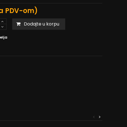
a PDV-om)
Dodajte u korpu
elja
<
>