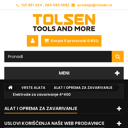
021 851 434 , 064 580 9882
prodaja@tolsen.rs
Korpa
0
proizvodi
0 RSD
MENI
VRSTE ALATA
ALAT I OPREMA ZA ZAVARIVANJE
Elektrode za zavarivanje 4*400
ALAT I OPREMA ZA ZAVARIVANJE
USLOVI KORIŠĆENJA NAŠE WEB PRODAVNICE