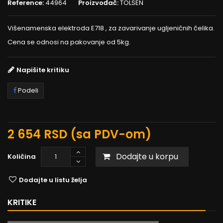
Reference:
44964
Proizvođač:
TOLSEN
Višenamenska elektroda E718 , za zavarivanje ugljeničnih čelika.
Cena se odnosi na pakovanje od 5kg.
Napišite kritiku
Podeli
2 654 RSD
(sa PDV-om)
Dodajte u korpu
Količina
Dodajte u listu želja
KRITIKE