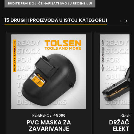
BUDITE PRVI KOJI ĆE NAPISATI SVOJU RECENZIJU!
15 DRUGIH PROIZVODA U ISTOJ KATEGORIJI
<
>
REFERENCE:
45086
REFERE
PVC MASKA ZA
DRŽAČ -
ZAVARIVANJE
ELEKTR