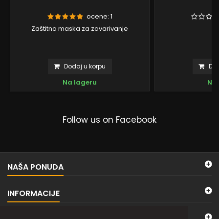
ocene:
1
Zaštitna maska za zavarivanje
Dodaj u korpu
Dod
Na lageru
Na 
Follow us on Facebook
NAŠA PONUDA
INFORMACIJE