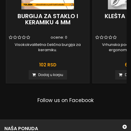
BURGIJA ZA STAKLO I
KLEŠTA G
KERAMIKU 4 MM
ocene:
0
Visokokvalitetna čelična burgija za
Vrhunska pode
keramiku.
ergonomsk
102 RSD
66
Dodaj u korpu
Dod
Follow us on Facebook
NAŠA PONUDA