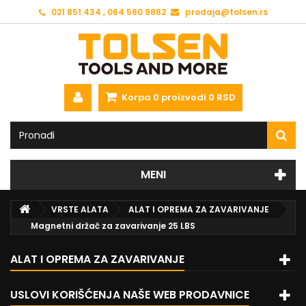
021 851 434 , 064 580 9882
prodaja@tolsen.rs
Korpa
0
proizvodi
0 RSD
MENI
VRSTE ALATA
ALAT I OPREMA ZA ZAVARIVANJE
Magnetni držač za zavarivanje 25 LBS
ALAT I OPREMA ZA ZAVARIVANJE
USLOVI KORIŠĆENJA NAŠE WEB PRODAVNICE