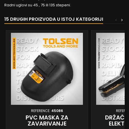
Radni uglovi su 45 , 75 ili 135 stepeni.
15 DRUGIH PROIZVODA U ISTOJ KATEGORIJI
<
>
REFERENCE:
45086
REFERE
PVC MASKA ZA
DRŽAČ -
ZAVARIVANJE
ELEKTR