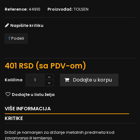
Reference:
44910
Proizvođač:
TOLSEN
Napišite kritiku
Podeli
401 RSD
(sa PDV-om)
Dodajte u korpu
Količina
Dodajte u listu želja
VIŠE INFORMACIJA
KRITIKE
Držač je namanjen za držanje metalnih predmeta kod
zavarivanja ili lemljenja.