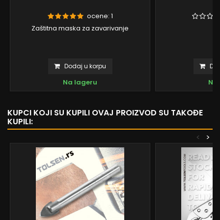
ocene:
1
Zaštitna maska za zavarivanje
Dodaj u korpu
Dod
Na lageru
Na 
KUPCI KOJI SU KUPILI OVAJ PROIZVOD SU TAKOĐE
KUPILI:
<
>