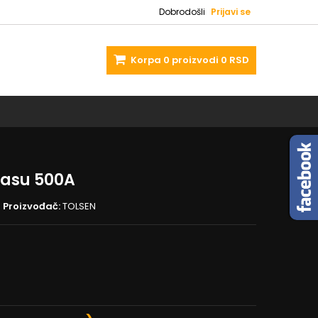
Dobrodošli
Prijavi se
Korpa
0
proizvodi
0 RSD
masu 500A
Proizvođač:
TOLSEN