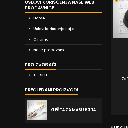
USLOVI KORIŠĆENJA NAŠE WEB
PRODAVNICE
Home
Uslovi korišćenja sajta
O nama
Naše prodavnice
PROIZVOĐAČI
TOLSEN
Zaš
PREGLEDANI PROIZVODI
KLEŠTA ZA MASU 500A
KUPCI 