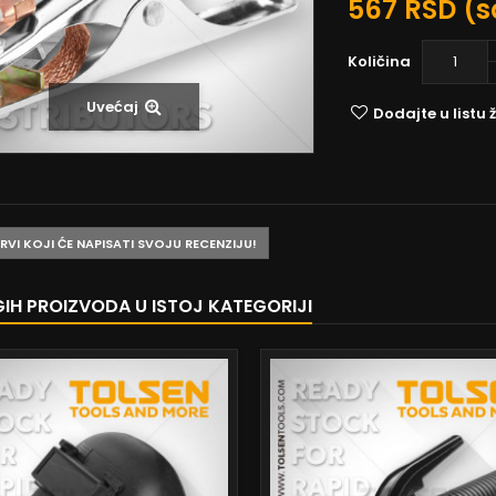
567 RSD
(s
Količina
Uvećaj
Dodajte u listu ž
PRVI KOJI ĆE NAPISATI SVOJU RECENZIJU!
GIH PROIZVODA U ISTOJ KATEGORIJI