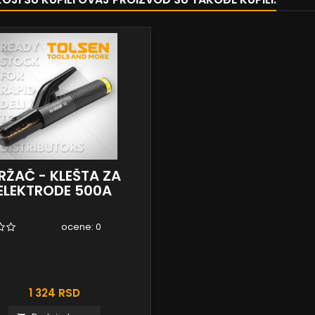
RŽAČ - KLEŠTA ZA
ELEKTRODE 500A
ocene:
0
1 324 RSD