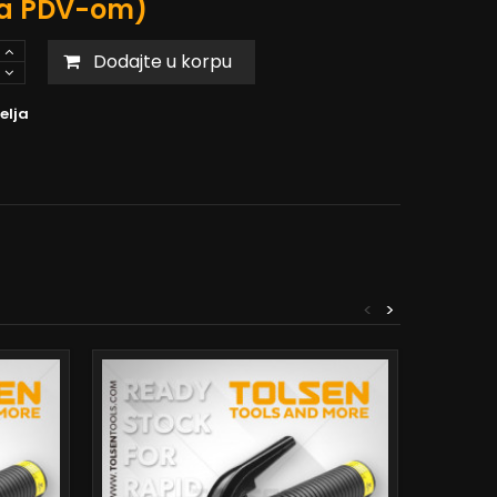
a PDV-om)
Dodajte u korpu
elja
<
>