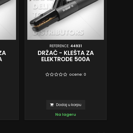
REFERENCE:
44931
ZA
DRŽAČ - KLEŠTA ZA
DRŽ
A
ELEKTRODE 500A
ocene:
0
Dodaj u korpu
Na lageru