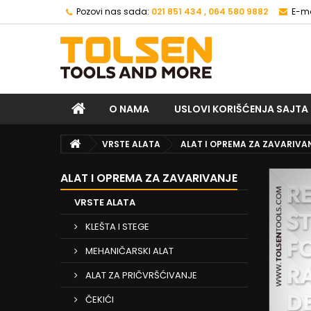
Pozovi nas sada:
021 851 434 , 064 580 9882
E-ma
O NAMA
USLOVI KORIŠĆENJA SAJTA
VRSTE ALATA
ALAT I OPREMA ZA ZAVARIVA
ALAT I OPREMA ZA ZAVARIVANJE
VRSTE ALATA
KLEŠTA I STEGE
MEHANIČARSKI ALAT
ALAT ZA PRIČVRŠĆIVANJE
ČEKIĆI