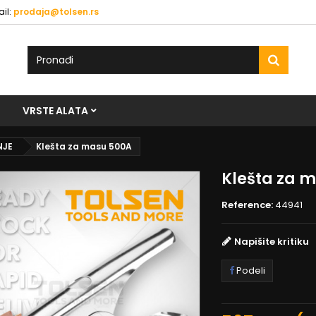
il:
prodaja@tolsen.rs
VRSTE ALATA
NJE
Klešta za masu 500A
Klešta za 
Reference:
44941
Napišite kritiku
Podeli