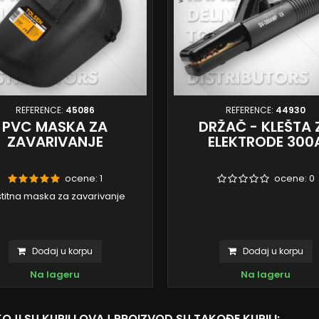
REFERENCE:
45086
REFERENCE:
44930
PVC MASKA ZA
DRŽAČ - KLEŠTA 
ZAVARIVANJE
ELEKTRODE 300
ocene:
1
ocene:
0
titna maska za zavarivanje
Dodaj u korpu
Dodaj u korpu
Na lageru
Na lageru
KOJI SU KUPILI OVAJ PROIZVOD SU TAKOĐE KUPILI: