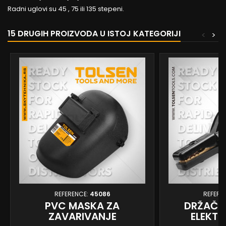
Radni uglovi su 45 , 75 ili 135 stepeni.
15 DRUGIH PROIZVODA U ISTOJ KATEGORIJI
<
>
REFERENCE:
45086
REFERE
PVC MASKA ZA
DRŽAČ -
ZAVARIVANJE
ELEKTR