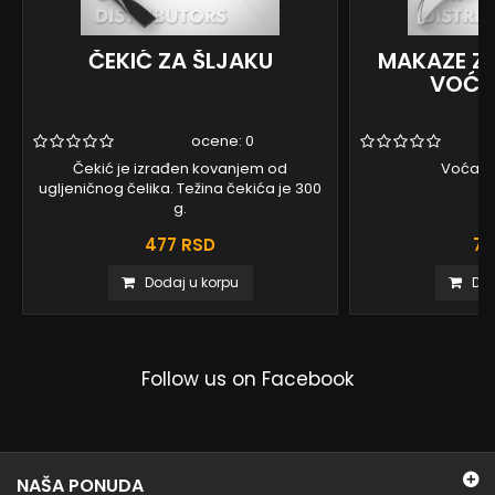
ČEKIĆ ZA ŠLJAKU
MAKAZE ZA
VOĆA
ocene:
0
Čekić je izrađen kovanjem od
Voćars
ugljeničnog čelika. Težina čekića je 300
g.
477 RSD
75
Dodaj u korpu
Dod
Follow us on Facebook
NAŠA PONUDA