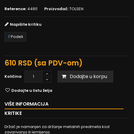
Reference:
44911
Proizvođač:
TOLSEN
Napišite kritiku
Podeli
610 RSD
(sa PDV-om)
Dodajte u korpu
Količina
Dodajte u listu želja
VIŠE INFORMACIJA
KRITIKE
Držač je namanjen za držanje metalnih predmeta kod
zavarivanja ili lemljenja.