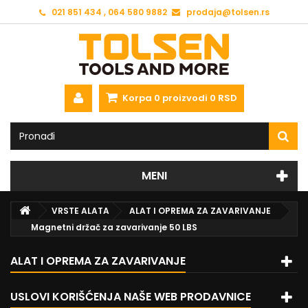
021 851 434 , 064 580 9882
prodaja@tolsen.rs
Korpa
0
proizvodi
0 RSD
MENI
VRSTE ALATA
ALAT I OPREMA ZA ZAVARIVANJE
Magnetni držač za zavarivanje 50 LBS
ALAT I OPREMA ZA ZAVARIVANJE
USLOVI KORIŠĆENJA NAŠE WEB PRODAVNICE