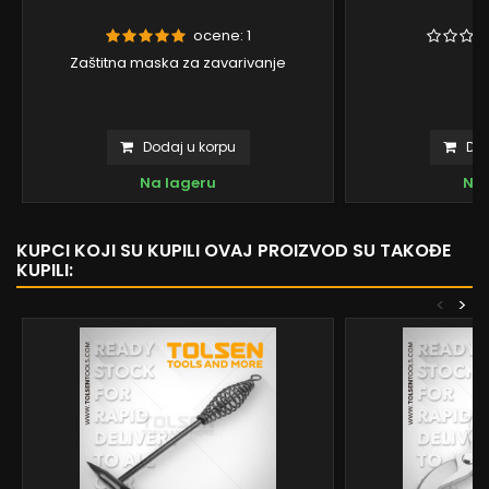
ocene:
1
Zaštitna maska za zavarivanje
Dodaj u korpu
Dod
Na lageru
Na 
KUPCI KOJI SU KUPILI OVAJ PROIZVOD SU TAKOĐE
KUPILI:
<
>