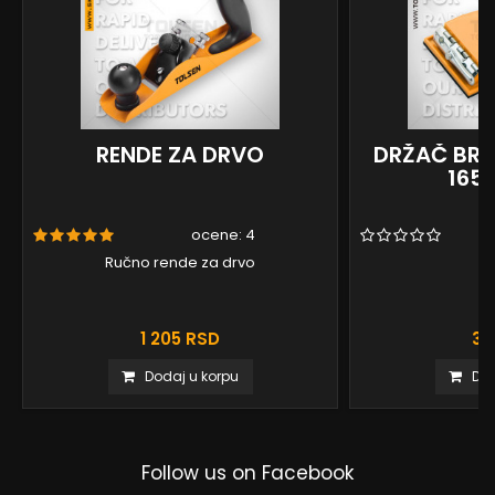
RENDE ZA DRVO
DRŽAČ BRU
165
ocene:
4
Ručno rende za drvo
1 205 RSD
38
Dodaj u korpu
Dod
Follow us on Facebook