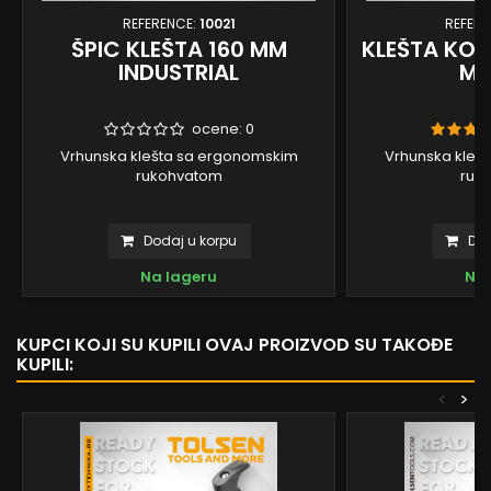
REFERENCE:
10021
REFERE
ŠPIC KLEŠTA 160 MM
KLEŠTA KOM
INDUSTRIAL
MM
ocene:
0
Vrhunska klešta sa ergonomskim
Vrhunska kleš
rukohvatom
ruk
Dodaj u korpu
Dod
Na lageru
Na 
KUPCI KOJI SU KUPILI OVAJ PROIZVOD SU TAKOĐE
KUPILI:
<
>