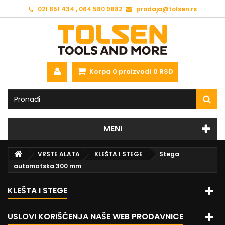
021 851 434 , 064 580 9882
prodaja@tolsen.rs
Korpa
0
proizvodi
0 RSD
MENI
VRSTE ALATA
KLEŠTA I STEGE
Stega
automatska 300 mm
KLEŠTA I STEGE
USLOVI KORIŠĆENJA NAŠE WEB PRODAVNICE