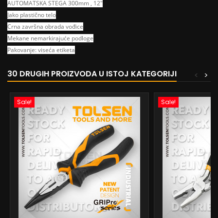
AUTOMATSKA STEGA 300mm , 12"
Jako plastično telo
Crna završna obrada vođice
Mekane nemarkirajuće podloge
Pakovanje: viseća etiketa
30 DRUGIH PROIZVODA U ISTOJ KATEGORIJI
<
>
Sale!
Sale!