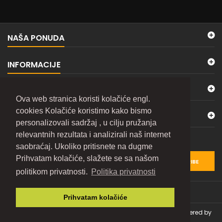
NAŠA PONUDA
INFORMACIJE
MOJ NALOG
Ova web stranica koristi kolačiće engl.
cookies Kolačiće koristimo kako bismo
KONTAKTIRAJTE NAS
personalizovali sadržaj , u cilju pružanja
relevantnih rezultata i analizirali naš internet
BILTEN
saobraćaj. Ukoliko pritisnete na dugme
Prihvatam kolačiće, slažete se sa našom
SUBSCRIBE
politikom privatnosti.
Politika privatnosti
Prihvatam kolačiće
© Copyright 2026 TOLSEN e-Shop. All Rights Reserved. | Powered by
ARVEXUS Solution