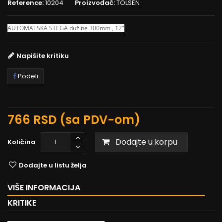
Reference:
10204
Proizvođač:
TOLSEN
AUTOMATSKA STEGA dužine 300mm , 12"
Napišite kritiku
Podeli
766 RSD
(sa PDV-om)
Dodajte u korpu
Količina
Dodajte u listu želja
VIŠE INFORMACIJA
KRITIKE