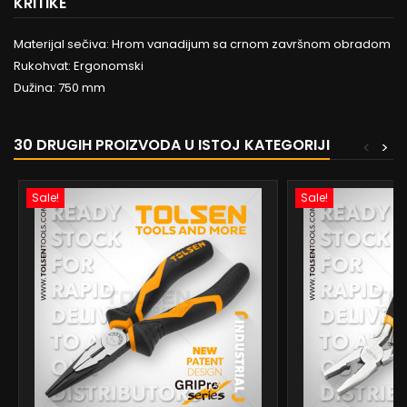
KRITIKE
Materijal sečiva: Hrom vanadijum sa crnom završnom obradom
Rukohvat: Ergonomski
Dužina: 750 mm
30 DRUGIH PROIZVODA U ISTOJ KATEGORIJI
<
>
Sale!
Sale!