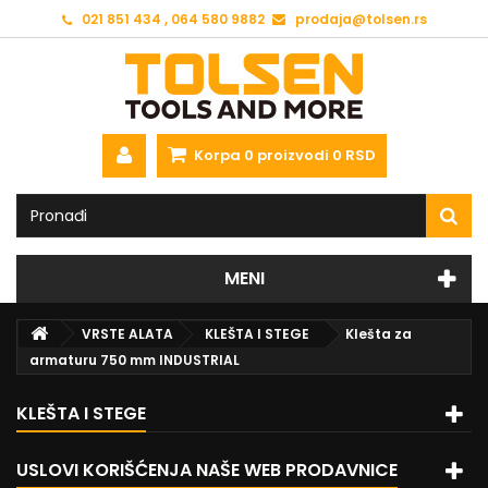
021 851 434 , 064 580 9882
prodaja@tolsen.rs
Korpa
0
proizvodi
0 RSD
MENI
VRSTE ALATA
KLEŠTA I STEGE
Klešta za
armaturu 750 mm INDUSTRIAL
KLEŠTA I STEGE
USLOVI KORIŠĆENJA NAŠE WEB PRODAVNICE