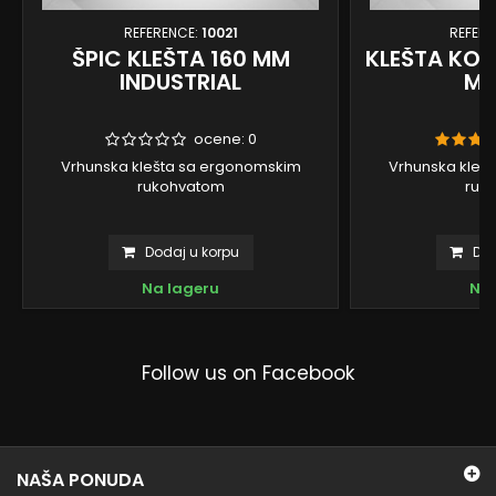
REFERENCE:
10021
REFERE
ŠPIC KLEŠTA 160 MM
KLEŠTA KOM
INDUSTRIAL
MM
ocene:
0
Vrhunska klešta sa ergonomskim
Vrhunska kleš
rukohvatom
ruk
Dodaj u korpu
Dod
Na lageru
Na 
Follow us on Facebook
NAŠA PONUDA