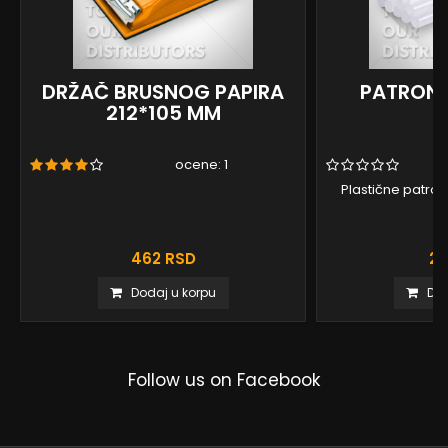
DRŽAČ BRUSNOG PAPIRA
PATRONE
212*105 MM
ocene:
1
Plastične patrone
462 RSD
21
Dodaj u korpu
Dod
Follow us on Facebook