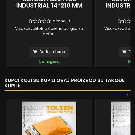
INDUSTRIAL 14*210 MM
INDUSTRI
ocene:
0
Visokokvalitetna čelična burgija za
Visokokvalitetn
beton.
b
Dodaj u korpu
Dod
Na lageru
Na 
KUPCI KOJI SU KUPILI OVAJ PROIZVOD SU TAKOĐE
KUPILI:
<
>