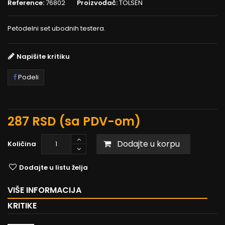
Reference:
76802
Proizvođač:
TOLSEN
Petodelni set ubodnih testera.
Napišite kritiku
Podeli
287 RSD
(sa PDV-om)
Dodajte u korpu
Količina
Dodajte u listu želja
VIŠE INFORMACIJA
KRITIKE