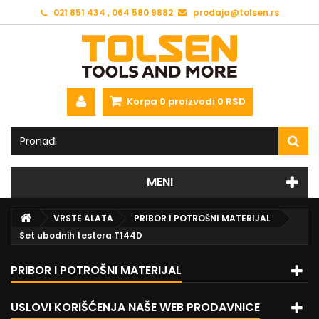
021 851 434 , 064 580 9882
prodaja@tolsen.rs
Korpa
0
proizvodi
0 RSD
MENI
VRSTE ALATA
PRIBOR I POTROŠNI MATERIJAL
Set ubodnih testera T144D
PRIBOR I POTROŠNI MATERIJAL
USLOVI KORIŠĆENJA NAŠE WEB PRODAVNICE