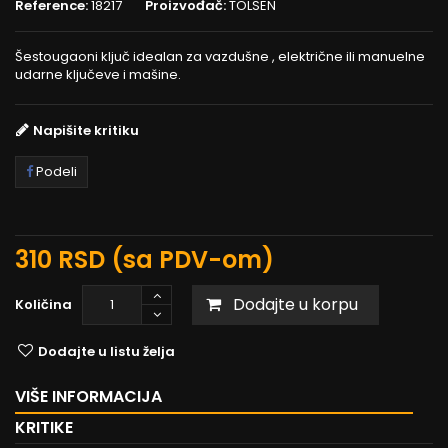
Reference:
18217
Proizvođač:
TOLSEN
Šestougaoni ključ idealan za vazdušne , električne ili manuelne
udarne ključeve i mašine.
Napišite kritiku
Podeli
310 RSD
(sa PDV-om)
Dodajte u korpu
Količina
Dodajte u listu želja
VIŠE INFORMACIJA
KRITIKE