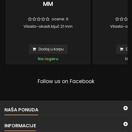
MM
ocene:
0
Vilasto-okasti ključ 21 mm
Vilasto-oka
Dodaj u korpu
Dod
Na lageru
Na 
Follow us on Facebook
NAŠA PONUDA
INFORMACIJE