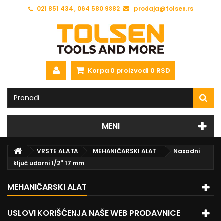
021 851 434 , 064 580 9882
prodaja@tolsen.rs
Korpa
0
proizvodi
0 RSD
MENI
VRSTE ALATA
MEHANIČARSKI ALAT
Nasadni
ključ udarni 1/2'' 17 mm
MEHANIČARSKI ALAT
USLOVI KORIŠĆENJA NAŠE WEB PRODAVNICE