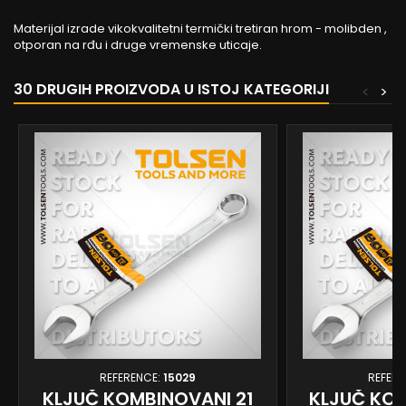
Materijal izrade vikokvalitetni termički tretiran hrom - molibden ,
otporan na rđu i druge vremenske uticaje.
30 DRUGIH PROIZVODA U ISTOJ KATEGORIJI
<
>
REFERENCE:
15029
REFERE
KLJUČ KOMBINOVANI 21
KLJUČ KOM