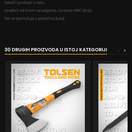
Sekači i probojci u setu.
Izrađeni od hrom vanadijuma, čvrstoće
HRC 56-62.
Set se isporučuje u plastičnoj kutiji.
30 DRUGIH PROIZVODA U ISTOJ KATEGORIJI
<
>