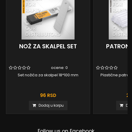
NOŽ ZA SKALPEL SET
PATRONE
ocene:
0
Set nožića za skalpel 18*100 mm
Plastične patrone
96 RSD
21
Dodaj u korpu
Dod
Follow us on Facebook