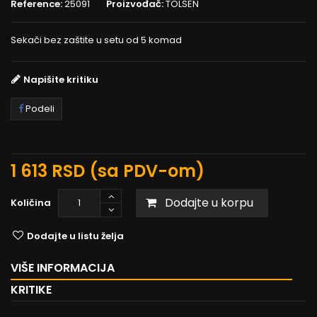
Reference:
25091
Proizvođač:
TOLSEN
Sekači bez zaštite u setu od 5 komad
Napišite kritiku
Podeli
1 613 RSD
(sa PDV-om)
Dodajte u korpu
Količina
Dodajte u listu želja
VIŠE INFORMACIJA
KRITIKE