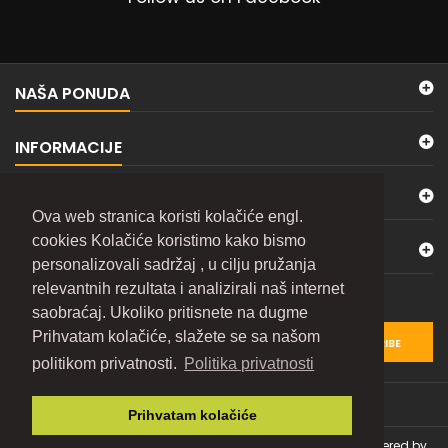
NAŠA PONUDA
INFORMACIJE
MOJ NALOG
Ova web stranica koristi kolačiće engl.
cookies Kolačiće koristimo kako bismo
KONTAKTIRAJTE NAS
personalizovali sadržaj , u cilju pružanja
relevantnih rezultata i analizirali naš internet
BILTEN
saobraćaj. Ukoliko pritisnete na dugme
Prihvatam kolačiće, slažete se sa našom
SUBSCRIBE
politikom privatnosti.
Politika privatnosti
Prihvatam kolačiće
© Copyright 2026 TOLSEN e-Shop. All Rights Reserved. | Powered by