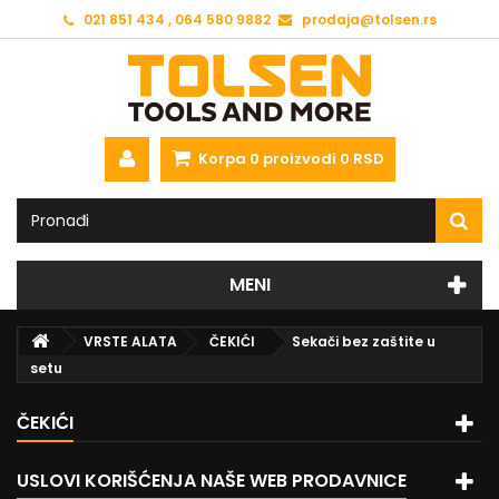
021 851 434 , 064 580 9882
prodaja@tolsen.rs
Korpa
0
proizvodi
0 RSD
MENI
VRSTE ALATA
ČEKIĆI
Sekači bez zaštite u
setu
ČEKIĆI
USLOVI KORIŠĆENJA NAŠE WEB PRODAVNICE