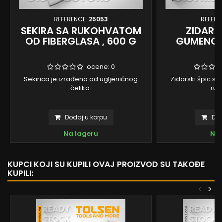
REFERENCE:
25053
REFERE
SEKIRA SA RUKOHVATOM
ZIDARS
OD FIBERGLASA , 600 G
GUMENOM
ocene:
0
Sekirica je izrađena od ugljeničnog
Zidarski špic 
čelika.
ruk
Dodaj u korpu
Dod
Na lageru
Na 
KUPCI KOJI SU KUPILI OVAJ PROIZVOD SU TAKOĐE
KUPILI:
<
>