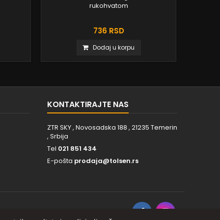
rukohvatom
er
736 RSD
Dodaj u korpu
KONTAKTIRAJTE NAS
ZTR SKY , Novosadska 188 , 21235 Temerin
, Srbija
Tel
021 851 434
E-pošta
prodaja@tolsen.rs
PRATITE NAS