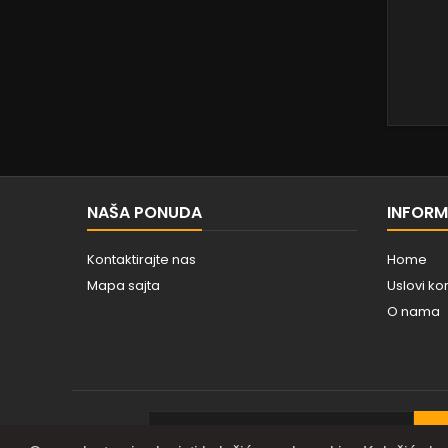
NAŠA PONUDA
INFORM
Kontaktirajte nas
Home
Mapa sajta
Uslovi ko
O nama
BILTEN
SU