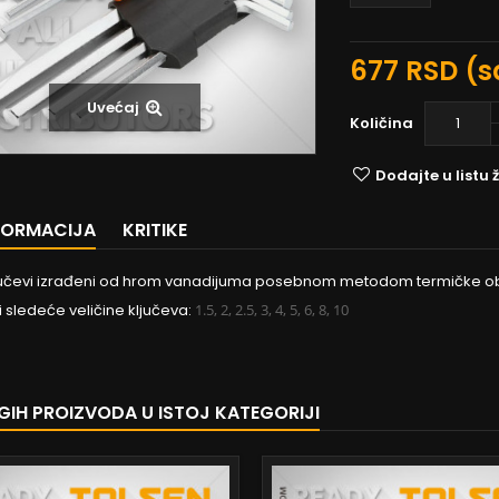
677 RSD
(s
Uvećaj
Količina
Dodajte u listu ž
NFORMACIJA
KRITIKE
jučevi izrađeni od hrom vanadijuma posebnom metodom termičke o
i sledeće veličine ključeva:
1.5, 2, 2.5, 3, 4, 5, 6, 8, 10
GIH PROIZVODA U ISTOJ KATEGORIJI