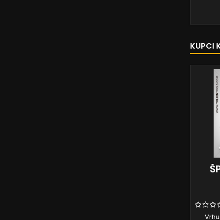
KUPCI 
Š
Vrhu