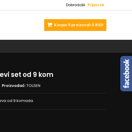
Dobrodošli
Prijavi se
Korpa
0
proizvodi
0 RSD
evi set od 9 kom
Proizvođač:
TOLSEN
čeva od 9 komada.