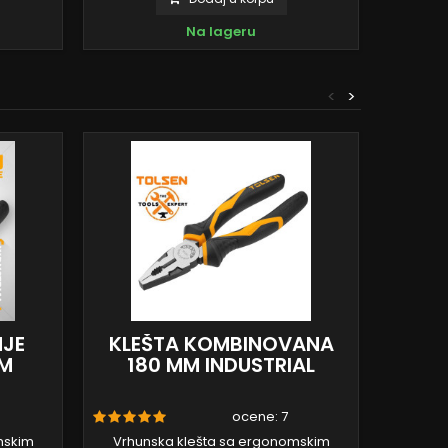
Na lageru
<
>
NJE
KLEŠTA KOMBINOVANA
KLEŠ
MM
180 MM INDUSTRIAL
ocene:
7
mskim
Vrhunska klešta sa ergonomskim
Vrhun