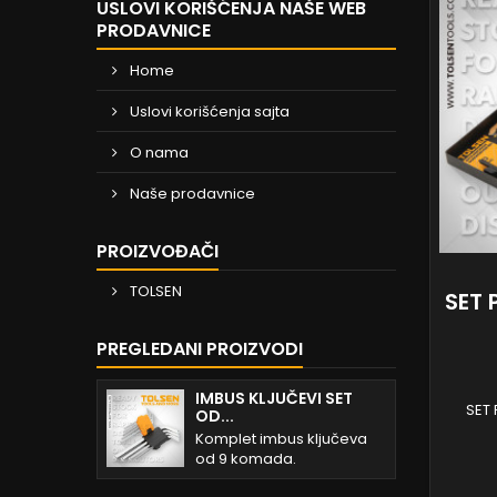
USLOVI KORIŠĆENJA NAŠE WEB
PRODAVNICE
Home
Uslovi korišćenja sajta
O nama
Naše prodavnice
PROIZVOĐAČI
TOLSEN
SET 
PREGLEDANI PROIZVODI
IMBUS KLJUČEVI SET
SET 
OD...
Komplet imbus ključeva
od 9 komada.