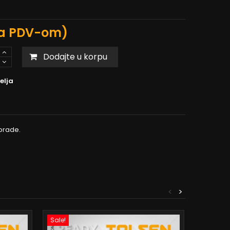
a PDV-om)
Dodajte u korpu
elja
brade.
<
>
Sale!
Sale!