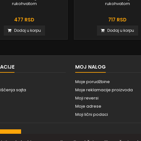
rukohvatom
rukohvatom
477 RSD
717 RSD
Dodaj u korpu
Dodaj u korpu
ACIJE
MOJ NALOG
Moje porudžbine
rišćenja sajta
Moje reklamacije proizvoda
Moji reversi
Moje adrese
Moji lični podaci
BSCRIBE