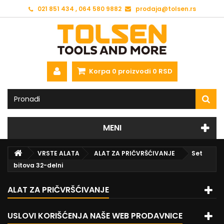
021 851 434 , 064 580 9882
prodaja@tolsen.rs
Korpa
0
proizvodi
0 RSD
MENI
VRSTE ALATA
ALAT ZA PRIČVRŠĆIVANJE
Set
bitova 32-delni
ALAT ZA PRIČVRŠĆIVANJE
USLOVI KORIŠĆENJA NAŠE WEB PRODAVNICE