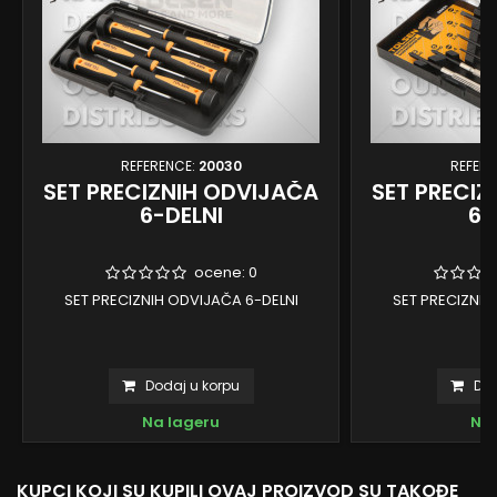
REFERENCE:
20030
REFERE
SET PRECIZNIH ODVIJAČA
SET PRECIZ
6-DELNI
6-
ocene:
0
SET PRECIZNIH ODVIJAČA 6-DELNI
SET PRECIZNIH
Dodaj u korpu
Dod
Na lageru
Na 
KUPCI KOJI SU KUPILI OVAJ PROIZVOD SU TAKOĐE