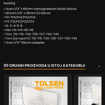
Sadržaj:
• 1 kom 1/4″ x 65mm namagnetisani držač bitova
• 30 kom 1/4” x 25mm S2 bitova
• PH: PH1,PH2,PH2,PH3
• PZ: PZ1,PZ2,PZ2,PZ3
• SL: 3-4-5-6
• Hex: H3-H4-H5-H6
• Torx: T10-T15-T20-T25-T27-T30-T40
• Torx (sa rupom): T10-T15-T20-T25-T27-T30-T40
• 1 kom 1/4″*25mm adapter
30 DRUGIH PROIZVODA U ISTOJ KATEGORIJI
<
>