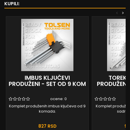
KUPILI:
<
>
IMBUS KLJUČEVI
TOREKS
PRODUŽENI - SET OD 9 KOM
PRODUŽENI 
ocene:
0
Komplet produženih imbus ključeva od 9
Komplet produženi
komada.
sadrži
827 RSD
94