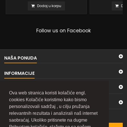
Dodaj u korpu
Dod
Follow us on Facebook
NAŠA PONUDA
INFORMACIJE
MOJ NALOG
Ova web stranica koristi kolačiće engl.
cookies Kolačiće koristimo kako bismo
KONTAKTIRAJTE NAS
personalizovali sadržaj , u cilju pružanja
relevantnih rezultata i analizirali naš internet
BILTEN
saobraćaj. Ukoliko pritisnete na dugme
Prihvatam kolačiće, slažete se sa našom