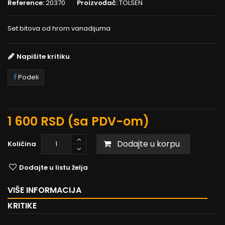
Reference:
20370
Proizvođač:
TOLSEN
Set bitova od hrom vanadijuma
Napišite kritiku
Podeli
1 600 RSD
(sa PDV-om)
Dodajte u korpu
Količina
Dodajte u listu želja
VIŠE INFORMACIJA
KRITIKE