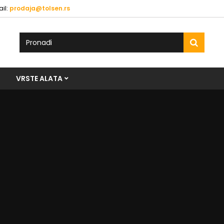
il:
prodaja@tolsen.rs
VRSTE ALATA