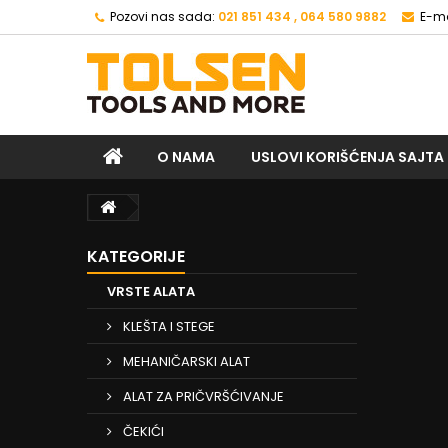
Pozovi nas sada:
021 851 434 , 064 580 9882
E-ma
O NAMA
USLOVI KORIŠĆENJA SAJTA
KATEGORIJE
VRSTE ALATA
KLEŠTA I STEGE
MEHANIČARSKI ALAT
ALAT ZA PRIČVRŠĆIVANJE
ČEKIĆI