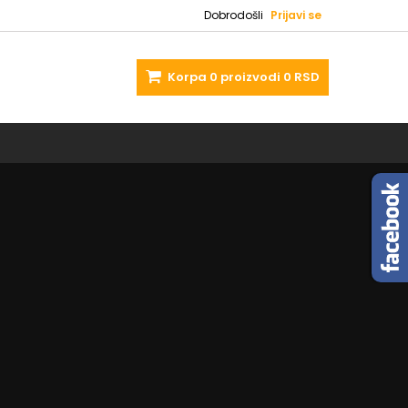
Dobrodošli
Prijavi se
Korpa
0
proizvodi
0 RSD