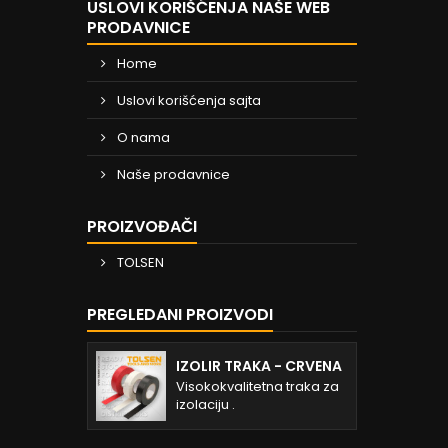
USLOVI KORIŠĆENJA NAŠE WEB
PRODAVNICE
Home
Uslovi korišćenja sajta
O nama
Naše prodavnice
PROIZVOĐAČI
TOLSEN
PREGLEDANI PROIZVODI
IZOLIR TRAKA - CRVENA
Visokokvalitetna traka za
izolaciju .