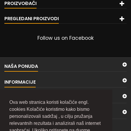
PROIZVOĐAČI
PREGLEDANI PROIZVODI
Follow us on Facebook
NAŠA PONUDA
INFORMACIJE
MOJ NALOG
Ova web stranica koristi kolačiće engl.
cookies Kolačiće koristimo kako bismo
KONTAKTIRAJTE NAS
personalizovali sadržaj , u cilju pružanja
relevantnih rezultata i analizirali naš internet
BILTEN
saobraćaj. Ukoliko pritisnete na dugme