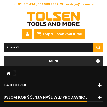
021 851 434 , 064 580 9882
prodaja@tolsen.rs
Korpa
0
proizvodi
0 RSD
MENI
KATEGORIJE
USLOVI KORIŠĆENJA NAŠE WEB PRODAVNICE