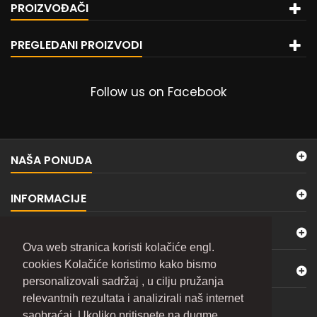
PROIZVOĐAČI
PREGLEDANI PROIZVODI
Follow us on Facebook
NAŠA PONUDA
INFORMACIJE
MOJ NALOG
Ova web stranica koristi kolačiće engl.
cookies Kolačiće koristimo kako bismo
KONTAKTIRAJTE NAS
personalizovali sadržaj , u cilju pružanja
relevantnih rezultata i analizirali naš internet
BILTEN
saobraćaj. Ukoliko pritisnete na dugme