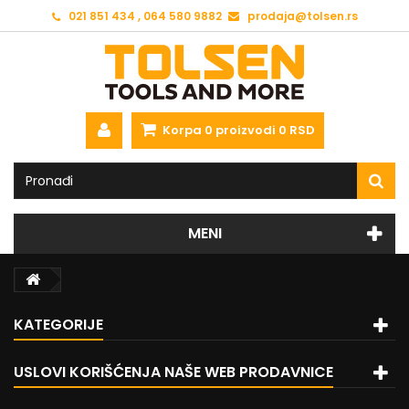
021 851 434 , 064 580 9882
prodaja@tolsen.rs
Korpa
0
proizvodi
0 RSD
MENI
KATEGORIJE
USLOVI KORIŠĆENJA NAŠE WEB PRODAVNICE