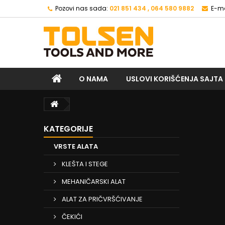
Pozovi nas sada:
021 851 434 , 064 580 9882
E-ma
O NAMA
USLOVI KORIŠĆENJA SAJTA
KATEGORIJE
VRSTE ALATA
KLEŠTA I STEGE
MEHANIČARSKI ALAT
ALAT ZA PRIČVRŠĆIVANJE
ČEKIĆI