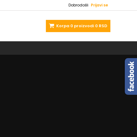
Dobrodošli
Prijavi se
Korpa
0
proizvodi
0 RSD