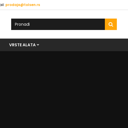
il:
prodaja@tolsen.rs
VRSTE ALATA