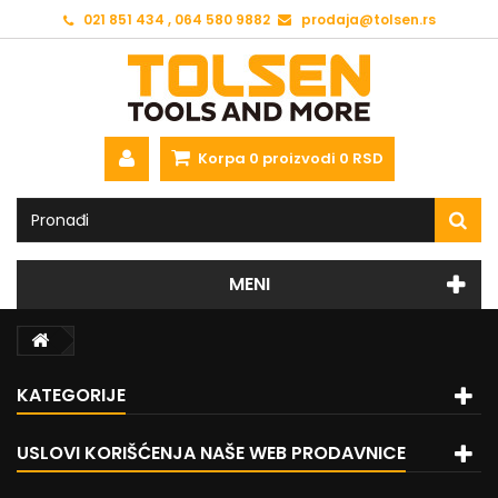
021 851 434 , 064 580 9882
prodaja@tolsen.rs
Korpa
0
proizvodi
0 RSD
MENI
KATEGORIJE
USLOVI KORIŠĆENJA NAŠE WEB PRODAVNICE