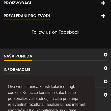
PROIZVOĐAČI
PREGLEDANI PROIZVODI
Follow us on Facebook
NAŠA PONUDA
INFORMACIJE
MOJ NALOG
Ova web stranica koristi kolačiće engl.
cookies Kolačiće koristimo kako bismo
KONTAKTIRAJTE NAS
personalizovali sadržaj , u cilju pružanja
relevantnih rezultata i analizirali naš internet
BILTEN
saobraćaj. Ukoliko pritisnete na dugme