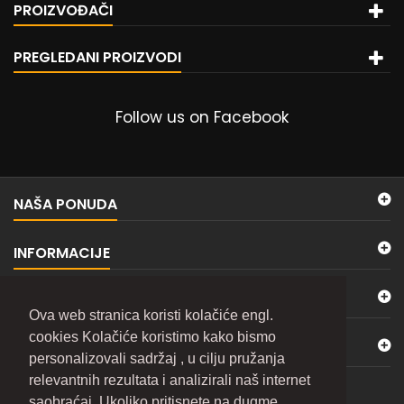
PROIZVOĐAČI
PREGLEDANI PROIZVODI
Follow us on Facebook
NAŠA PONUDA
INFORMACIJE
MOJ NALOG
Ova web stranica koristi kolačiće engl.
cookies Kolačiće koristimo kako bismo
KONTAKTIRAJTE NAS
personalizovali sadržaj , u cilju pružanja
relevantnih rezultata i analizirali naš internet
BILTEN
saobraćaj. Ukoliko pritisnete na dugme