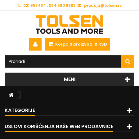
021 851 434 , 064 580 9882
prodaja@tolsen.rs
Korpa
0
proizvodi
0 RSD
MENI
KATEGORIJE
USLOVI KORIŠĆENJA NAŠE WEB PRODAVNICE