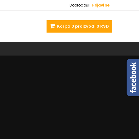
Dobrodošli
Prijavi se
Korpa
0
proizvodi
0 RSD