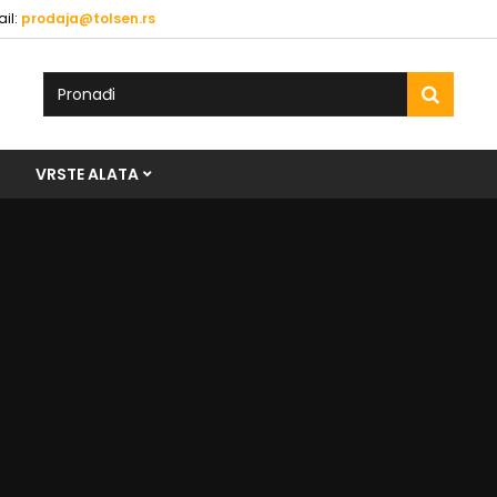
il:
prodaja@tolsen.rs
VRSTE ALATA