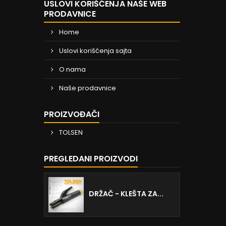
USLOVI KORIŠĆENJA NAŠE WEB
PRODAVNICE
Home
Uslovi korišćenja sajta
O nama
Naše prodavnice
PROIZVOĐAČI
TOLSEN
PREGLEDANI PROIZVODI
DRŽAČ - KLEŠTA ZA...