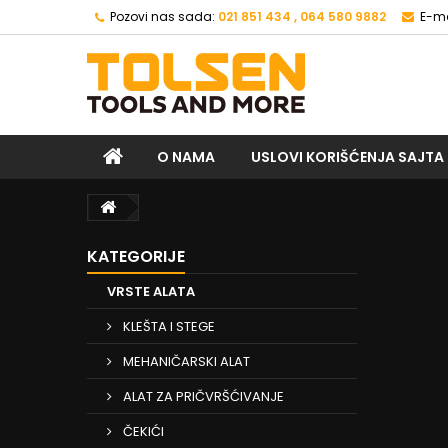
Pozovi nas sada:
021 851 434 , 064 580 9882
E-ma
O NAMA
USLOVI KORIŠĆENJA SAJTA
KATEGORIJE
VRSTE ALATA
KLEŠTA I STEGE
MEHANIČARSKI ALAT
ALAT ZA PRIČVRŠĆIVANJE
ČEKIĆI