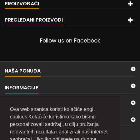
PROIZVOĐAČI
PREGLEDANI PROIZVODI
Follow us on Facebook
NAŠA PONUDA
INFORMACIJE
MOJ NALOG
Ova web stranica koristi kolačiće engl.
cookies Kolačiće koristimo kako bismo
KONTAKTIRAJTE NAS
personalizovali sadržaj , u cilju pružanja
relevantnih rezultata i analizirali naš internet
BILTEN
saobraćaj. Ukoliko pritisnete na dugme