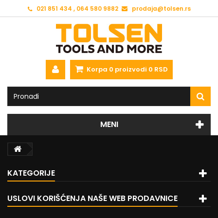
021 851 434 , 064 580 9882
prodaja@tolsen.rs
Korpa
0
proizvodi
0 RSD
MENI
KATEGORIJE
USLOVI KORIŠĆENJA NAŠE WEB PRODAVNICE