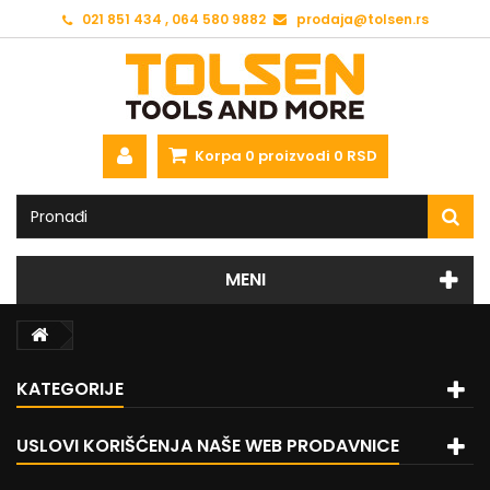
021 851 434 , 064 580 9882
prodaja@tolsen.rs
Korpa
0
proizvodi
0 RSD
MENI
KATEGORIJE
USLOVI KORIŠĆENJA NAŠE WEB PRODAVNICE