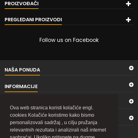
PROIZVOĐAČI
PREGLEDANI PROIZVODI
Follow us on Facebook
NAŠA PONUDA
INFORMACIJE
MOJ NALOG
Ova web stranica koristi kolačiće engl.
cookies Kolačiće koristimo kako bismo
KONTAKTIRAJTE NAS
personalizovali sadržaj , u cilju pružanja
relevantnih rezultata i analizirali naš internet
BILTEN
saobraćaj. Ukoliko pritisnete na dugme